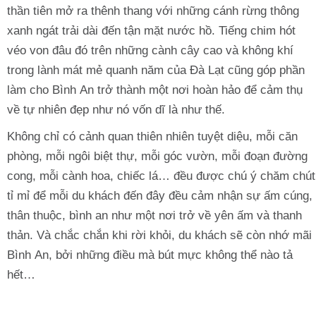
thần tiên mở ra thênh thang với những cánh rừng thông
xanh ngát trải dài đến tận mặt nước hồ. Tiếng chim hót
véo von đâu đó trên những cành cây cao và không khí
trong lành mát mẻ quanh năm của Đà Lạt cũng góp phần
làm cho Bình An trở thành một nơi hoàn hảo để cảm thụ
về tự nhiên đẹp như nó vốn dĩ là như thế.
Không chỉ có cảnh quan thiên nhiên tuyệt diệu, mỗi căn
phòng, mỗi ngôi biệt thự, mỗi góc vườn, mỗi đoạn đường
cong, mỗi cành hoa, chiếc lá… đều được chú ý chăm chút
tỉ mỉ để mỗi du khách đến đây đều cảm nhận sự ấm cúng,
thân thuộc, bình an như một nơi trở về yên ấm và thanh
thản. Và chắc chắn khi rời khỏi, du khách sẽ còn nhớ mãi
Bình An, bởi những điều mà bút mực không thể nào tả
hết…