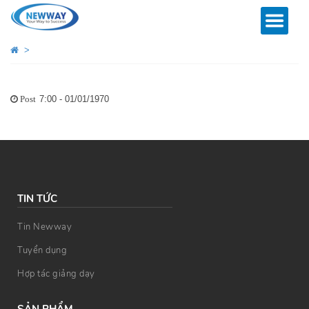
>
7:00 - 01/01/1970
Post
TIN TỨC
Tin Newway
Tuyển dụng
Hợp tác giảng dạy