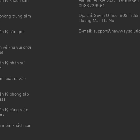
n lý khách sạn
Hotline HTKH 24/7: 19006361
S
0983229961
Địa chỉ: Sevin Office, 609 Trươ
phòng trung tâm
Hoàng Mai, Hà Nội
S
E-mail: support@newwaysoluti
n lý sân golf
vé khu vui chơi
et
n lý nhân sự
M
m soát ra vào
S
n lý phòng tập
ess
n lý công việc
rk
n mềm khách sạn