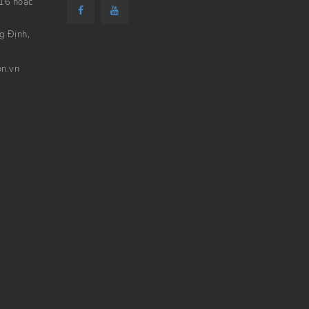
16 hoặc
ng Định,
on.vn