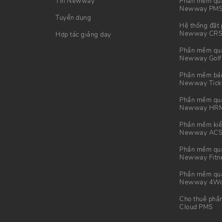
Tin Newway
Phần mềm quả
Newway PM
Tuyển dụng
Hệ thống đặt 
Newway CR
Hợp tác giảng dạy
Phần mềm quả
Newway Golf
Phần mềm bán 
Newway Tick
Phần mềm quả
Newway HR
Phần mềm kiể
Newway AC
Phần mềm quả
Newway Fitn
Phần mềm quả
Newway 4Wo
Cho thuê phầ
Cloud PMS