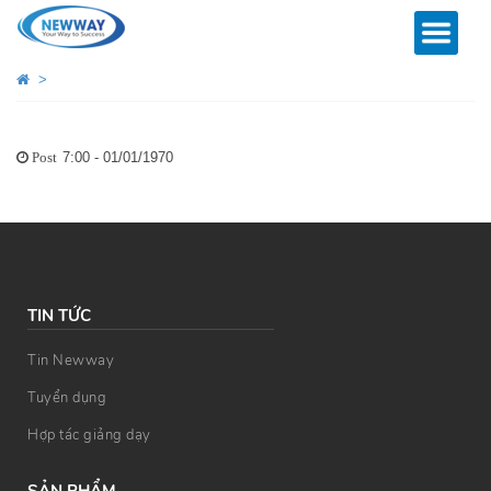
>
7:00 - 01/01/1970
Post
TIN TỨC
Tin Newway
Tuyển dụng
Hợp tác giảng dạy