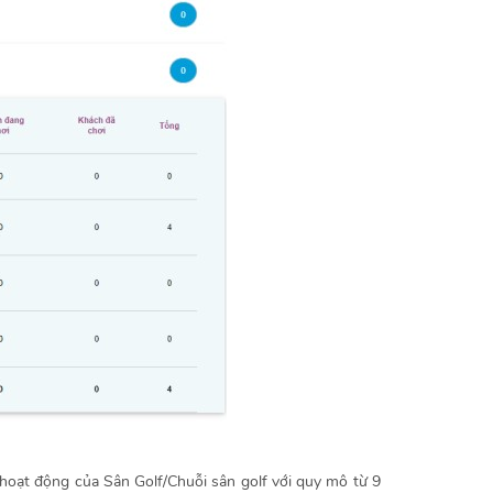
hoạt động của Sân Golf/Chuỗi sân golf với quy mô từ 9