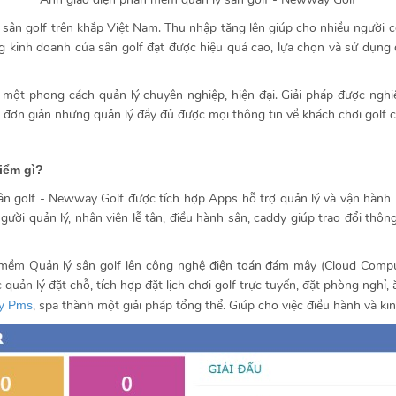
sân golf trên khắp Việt Nam. Thu nhập tăng lên giúp cho nhiều người c
ng kinh doanh của sân golf đạt được hiệu quả cao, lựa chọn và sử dụ
t phong cách quản lý chuyên nghiệp, hiện đại. Giải pháp được nghiên 
tác đơn giản nhưng quản lý đầy đủ được mọi thông tin về khách chơi gol
iểm gì?
ân golf - Newway Golf được tích hợp Apps hỗ trợ quản lý và vận hành h
ười quản lý, nhân viên lễ tân, điều hành sân, caddy giúp trao đổi thô
 mềm Quản lý sân golf lên công nghệ điện toán đám mây (Cloud Compu
 quản lý đặt chỗ, tích hợp đặt lịch chơi golf trực tuyến, đặt phòng nghỉ,
, spa thành một giải pháp tổng thể. Giúp cho việc điều hành và k
y Pms