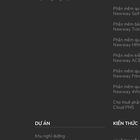
Phần mềm quả
Newway Golf
Phần mềm bán 
Newway Tick
Phần mềm quả
Newway HR
Phần mềm kiể
Newway AC
Phần mềm quả
Newway Fitn
Phần mềm quả
Newway 4Wo
Cho thuê phầ
Cloud PMS
DỰ ÁN
KIẾN THỨC
Khu nghỉ dưỡng