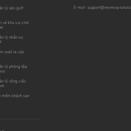
E-mail: support@newwaysoluti
n lý sân golf
vé khu vui chơi
et
n lý nhân sự
M
m soát ra vào
S
n lý phòng tập
ess
n lý công việc
rk
n mềm khách sạn