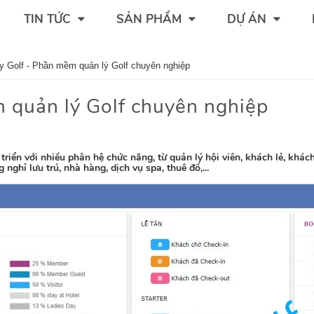
TIN TỨC
SẢN PHẨM
DỰ ÁN
 Golf - Phần mềm quản lý Golf chuyên nghiệp
quản lý Golf chuyên nghiệp
ển với nhiều phân hệ chức năng, từ quản lý hội viên, khách lẻ, khách 
nghỉ lưu trú, nhà hàng, dịch vụ spa, thuê đồ,...