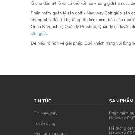
lỗ cho đến 54 lỗ và có thể kết nối không giới hạn các đ
Phần mềm quản lý sân golf - Newway Golf giúp sân golf
không phải đầu tư hạ tầng tốn kém, xem báo cáo mọi lúc 
Quản lý Voucher, Quản lý Proshop, Quản lý caddy/xe đ
...
sân golf
Để hiểu rõ hơn về giải pháp, Quý khách hàng vui lòng l
TIN TỨC
SẢN PHẨM
Tin Newway
Phần mềm quả
Newway PM
Tuyển dụng
Hệ thống đặt 
Newway CR
Hợp tác giảng dạy