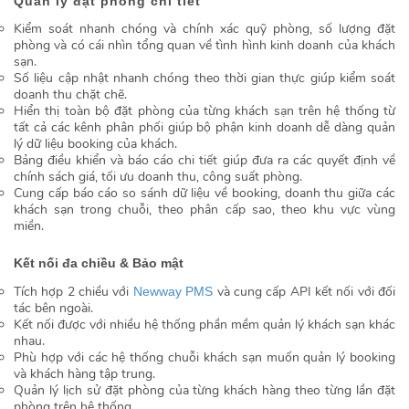
Quản lý đặt phòng chi tiết
Kiểm soát nhanh chóng và chính xác quỹ phòng, số lượng đặt
phòng và có cái nhìn tổng quan về tình hình kinh doanh của khách
sạn.
Số liệu cập nhật nhanh chóng theo thời gian thực giúp kiểm soát
doanh thu chặt chẽ.
Hiển thị toàn bộ đặt phòng của từng khách sạn trên hệ thống từ
tất cả các kênh phân phối giúp bộ phận kinh doanh dễ dàng quản
lý dữ liệu booking của khách.
Bảng điều khiển và báo cáo chi tiết giúp đưa ra các quyết định về
chính sách giá, tối ưu doanh thu, công suất phòng.
Cung cấp báo cáo so sánh dữ liệu về booking, doanh thu giữa các
khách sạn trong chuỗi, theo phân cấp sao, theo khu vực vùng
miền.
Kết nối đa chiều & Bảo mật
Tích hợp 2 chiều với
và cung cấp API kết nối với đối
Newway PMS
tác bên ngoài.
Kết nối được với nhiều hệ thống phần mềm quản lý khách sạn khác
nhau.
Phù hợp với các hệ thống chuỗi khách sạn muốn quản lý booking
và khách hàng tập trung.
Quản lý lịch sử đặt phòng của từng khách hàng theo từng lần đặt
phòng trên hệ thống.