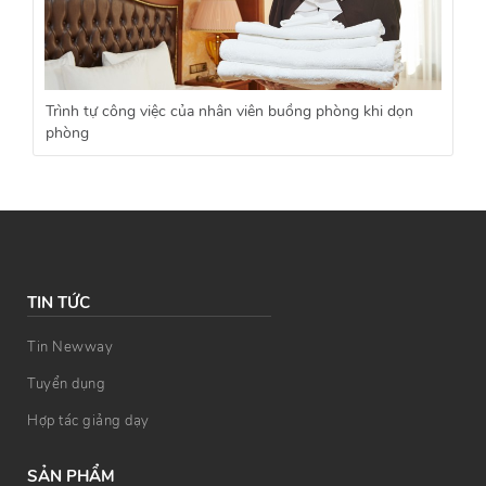
Trình tự công việc của nhân viên buồng phòng khi dọn
phòng
TIN TỨC
Tin Newway
Tuyển dụng
Hợp tác giảng dạy
SẢN PHẨM