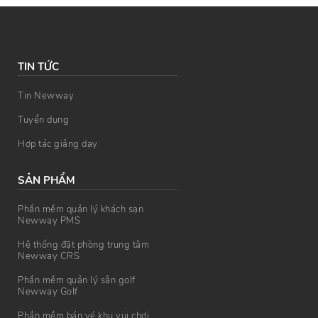
TIN TỨC
Tin Newway
Tuyển dụng
Hợp tác giảng dạy
SẢN PHẨM
Phần mềm quản lý khách sạn
Newway PMS
Hệ thống đặt phòng trung tâm
Newway CRS
Phần mềm quản lý sân golf
Newway Golf
Phần mềm bán vé khu vui chơi