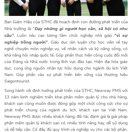
Ban Giám Hiệu của STHC đã hoạch định con đường phát triển của
Nhà trường là: “
Dạy những gì người học cần, xã hội có nhu
. Luôn nêu cao lương tâm chức nghiệp nhà giáo
cầu”
“vì sự
. Giáo dục rèn luyện cho học viên về tay
nghiệp trồng người”
nghề chuyên môn nghiệp vụ, về nhân cách và kỹ năng sống, có
khả năng hội nhập quốc tế. Góp phần thực hiện công cuộc đổi mới
của Đảng và Nhà nước trong lĩnh vực đào tạo. Hiện đại hóa giáo
dục, cung ứng nguồn nhân lực hữu dụng cho ngành du lịch Việt
Nam. Góp phần vào sự phát triển bền vững của thương hiệu
Saigontourist.
Song hành với định hướng phát triển của STHC, Newway PMS với
13 năm kinh nghiệm triển khai phần mềm quản lý cho nhà hàng,
khách sạn cũng muốn được đóng góp một chút công sức cho sự
phát triển chung của ngành du lịch, khách sạn tại Việt Nam.
Newway PMS được nhiều khách hàng, đối tác đánh giá là giải pháp
phần mềm quản lý khách sạn có nhiều tính năng hay, dễ sử dụng
và dễ tiếp cận. Có đầy đủ quy trình và nghiệp vụ cho các bộ phận.